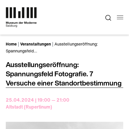
Zum Hauptinhalt springen
Sie sind hier:
Home
Veranstaltungen
Ausstellungseröffnung:
Spannungsfeld…
Ausstellungseröffnung:
Spannungsfeld Fotografie. 7
Versuche einer Standortbestimmung
25.04.2024 | 19:00 — 21:00
Altstadt (Rupertinum)