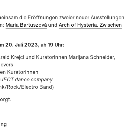
emeinsam die Eröffnungen zweier neuer Ausstellungen
rn:
Maria Bartuszová
und
Arch of Hysteria. Zwischen
 20. Juli 2023, ab 19 Uhr:
ald Krejci und Kuratorinnen Marijana Schneider,
ievers
en Kuratorinnen
JECT dance company
nk/Rock/Electro Band)
orgt.
ung