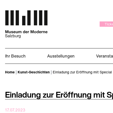
Zum Hauptinhalt springen
Tick
Ihr Besuch
Ausstellungen
Veranst
Sie sind hier:
Home
Kunst-Geschichten
Einladung zur Eröffnung mit Special
Einladung zur Eröffnung mit Sp
17.07.2023