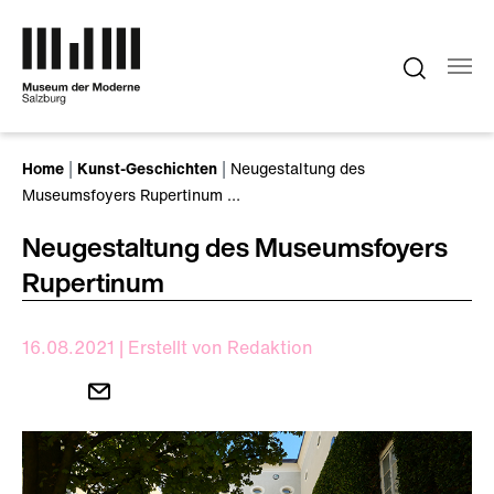
Zum Hauptinhalt springen
Sie sind hier:
Home
Kunst-Geschichten
Neugestaltung des
Museumsfoyers Rupertinum …
Neugestaltung des Museumsfoyers
Rupertinum
16.08.2021
|
Erstellt von
Redaktion